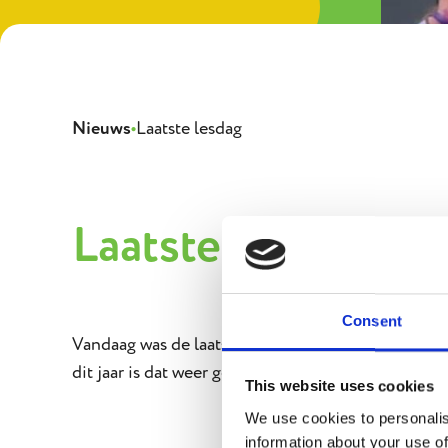
Onz
Nieuws
•
Laatste lesdag
Laatste lesdag
Consent
Vandaag was de laatste lesdag voor havo 5 en vwo 6
dit jaar is dat weer goed gelukt! En nu op naar d
This website uses cookies
We use cookies to personalis
information about your use of