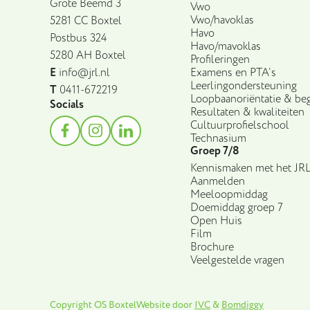
Grote Beemd 3
Vwo
Vwo/havoklas
5281 CC Boxtel
Havo
Postbus 324
Havo/mavoklas
5280 AH Boxtel
Profileringen
E
info@jrl.nl
Examens en PTA’s
Leerlingondersteuning
T
0411-672219
Loopbaanoriëntatie & beg
Socials
Resultaten & kwaliteiten
Cultuurprofielschool
Technasium
Groep 7/8
Kennismaken met het JR
Aanmelden
Meeloopmiddag
Doemiddag groep 7
Open Huis
Film
Brochure
Veelgestelde vragen
Copyright OS Boxtel
Website door
IVC
&
Bomdiggy