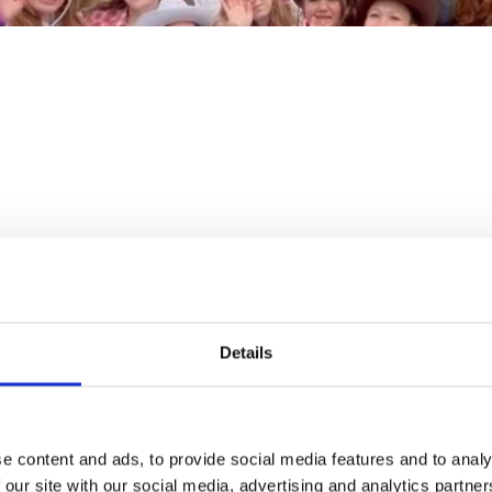
e school
Praktische info
Details
! Traditiegetrouw is dit nooit een normale lesdag, maar wor
e eindexamens!
e content and ads, to provide social media features and to analy
 our site with our social media, advertising and analytics partn