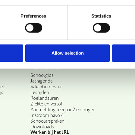
Preferences
Statistics
Allow selection
Praktische info
Schoolgids
Jaaragenda
el
Vakantierooster
js
Lestijden
Roelandsuren
Ziekte en verlof
Aanmelding leerjaar 2 en hoger
Instroom havo 4
Schoolafspraken
Downloads
Werken bij het JRL