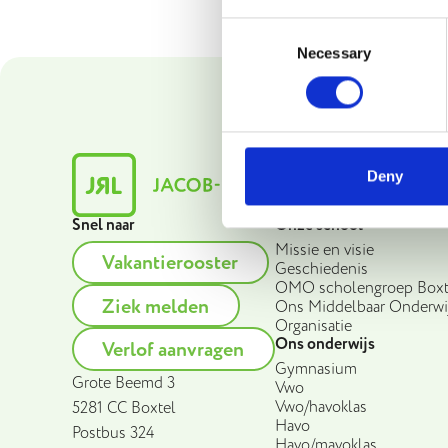
Consent
Necessary
Selection
Deny
Snel naar
Onze school
Missie en visie
Vakantierooster
Geschiedenis
OMO scholengroep Boxt
Ziek melden
Ons Middelbaar Onderwi
Organisatie
Ons onderwijs
Verlof aanvragen
Gymnasium
Grote Beemd 3
Vwo
Vwo/havoklas
5281 CC Boxtel
Havo
Postbus 324
Havo/mavoklas