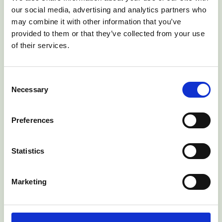
Snel naar
our social media, advertising and analytics partners who
may combine it with other information that you’ve
Vakantierooster
provided to them or that they’ve collected from your use
of their services.
Ziek melden
Verlof aanvragen
Consent
Grote Beemd 3
Necessary
Selection
5281 CC Boxtel
Postbus 324
Preferences
5280 AH Boxtel
E
info@jrl.nl
T
0411-672219
Statistics
Socials
Marketing
Onze school
Missie en visie
Geschiedenis