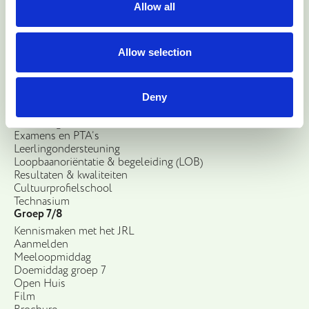
OMO scholengroep Boxtel
Allow all
Ons Middelbaar Onderwijs
Organisatie
Ons onderwijs
Allow selection
Gymnasium
Vwo
Vwo/havoklas
Havo
Deny
Havo/mavoklas
Profileringen
Examens en PTA’s
Leerlingondersteuning
Loopbaanoriëntatie & begeleiding (LOB)
Resultaten & kwaliteiten
Cultuurprofielschool
Technasium
Groep 7/8
Kennismaken met het JRL
Aanmelden
Meeloopmiddag
Doemiddag groep 7
Open Huis
Film