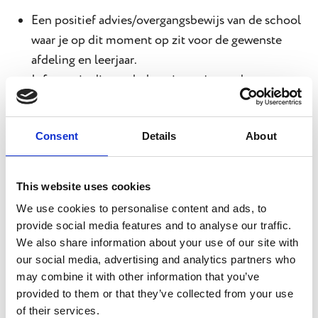
Een positief advies/overgangsbewijs van de school
waar je op dit moment op zit voor de gewenste
afdeling en leerjaar.
Informatie die van belang is om je goed te
begeleiden. We sturen een inlichtingenformulier
naar de school waar je zit om deze informatie op
Consent
Details
About
te vragen.
Als er ondersteuning nodig is, beoordelen we of
we die kunnen bieden.
This website uses cookies
We use cookies to personalise content and ads, to
provide social media features and to analyse our traffic.
Procedure:
We also share information about your use of our site with
our social media, advertising and analytics partners who
Meld je aan via de aanmeldlink op de site.
may combine it with other information that you’ve
provided to them or that they’ve collected from your use
Binnen 5 werkdagen nemen we aanmeldingen in
of their services.
behandeling. We nemen dan contact op.