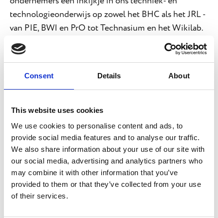
ondernemers een inkijkje in ons techniek- en
technologieonderwijs op zowel het BHC als het JRL -
van PIE, BWI en PrO tot Technasium en het Wikilab.
Inspirerend om te zien hoe leren in de praktijk
leerlingen motiveert en hun talent laat groeien!
Consent
Details
About
Ook werd het boekje van Talent naar Toekomst
uitegreikt, vol verhalen van oud-leerlingen die
succesvol hun weg vonden in de techniek.
This website uses cookies
We use cookies to personalise content and ads, to
provide social media features and to analyse our traffic.
Een geslaagde en energieke middag. Op naar een
We also share information about your use of our site with
kracxhtige toekomst met BOOST!
our social media, advertising and analytics partners who
may combine it with other information that you’ve
provided to them or that they’ve collected from your use
of their services.