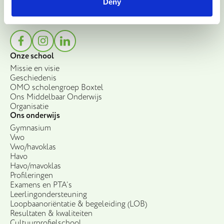
Deny
T
0411-672219
Socials
Onze school
Missie en visie
Geschiedenis
OMO scholengroep Boxtel
Ons Middelbaar Onderwijs
Organisatie
Ons onderwijs
Gymnasium
Vwo
Vwo/havoklas
Havo
Havo/mavoklas
Profileringen
Examens en PTA’s
Leerlingondersteuning
Loopbaanoriëntatie & begeleiding (LOB)
Resultaten & kwaliteiten
Cultuurprofielschool