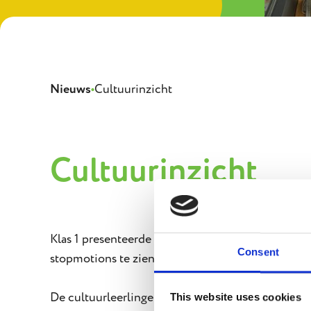
Onz
Nieuws
•
Cultuurinzicht
Cultuurinzicht
Klas 1 presenteerde kunstwerken van hun eerste c
Consent
stopmotions te zien. Er waren diverse leerlingen 
De cultuurleerlingen van klas 3 kregen daarnaast 
This website uses cookies