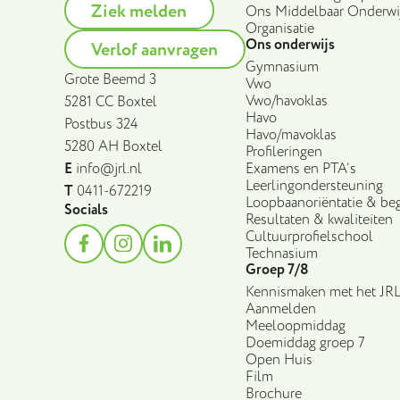
Ziek melden
Ons Middelbaar Onderwi
Organisatie
Ons onderwijs
Verlof aanvragen
Gymnasium
Grote Beemd 3
Vwo
Vwo/havoklas
5281 CC Boxtel
Havo
Postbus 324
Havo/mavoklas
5280 AH Boxtel
Profileringen
E
info@jrl.nl
Examens en PTA’s
Leerlingondersteuning
T
0411-672219
Loopbaanoriëntatie & beg
Socials
Resultaten & kwaliteiten
Cultuurprofielschool
Technasium
Groep 7/8
Kennismaken met het JR
Aanmelden
Meeloopmiddag
Doemiddag groep 7
Open Huis
Film
Brochure